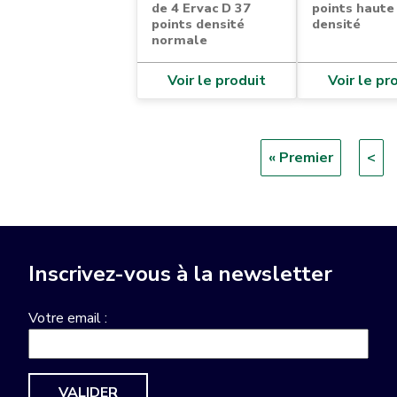
de 4 Ervac D 37
points haute
points densité
densité
normale
Voir le produit
Voir le pr
Première
« Premier
Pag
<
Pagination
page
pré
Inscrivez-vous à la newsletter
Votre email :
VALIDER