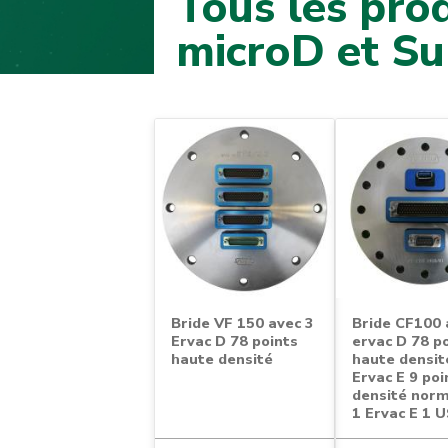
Tous les pro
microD et S
Bride VF 150 avec 3
Bride CF100 
Ervac D 78 points
ervac D 78 p
haute densité
haute densit
Ervac E 9 poi
densité norm
1 Ervac E 1 