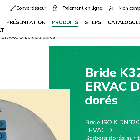
Convertisseur
Paiement en ligne
Mon com
Menu
secondaire
PRÉSENTATION
PRODUITS
STEPS
CATALOGUE
CT
 ERVAC D, boitiers dorés
Bride K3
ERVAC D,
dorés
Bride ISO K DN320 
ERVAC D.
Boitiers dorés sur 