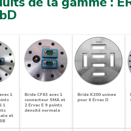
duits de la gamme : E
ubD
avec 1
Bride CF63 avec 1
Bride K200 usinee
oints
connecteur SMA et
pour 6 Ervac D
é 1
2 Ervac E 9 points
nts
densité normale
ale et
USB