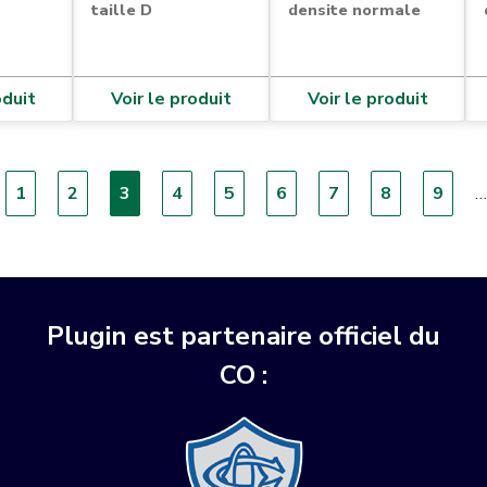
taille D
densite normale
oduit
Voir le produit
Voir le produit
e
Page
1
Page
2
Page
3
Page
4
Page
5
Page
6
Page
7
Page
8
Page
9
…
cédente
courante
Plugin est partenaire officiel du
CO :