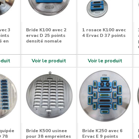
vec 3
Bride K100 avec 2
1 rosace K100 avec
oints
ervac D 25 points
4 Ervac D 37 points
é en
densité nomale
oduit
Voir le produit
Voir le produit
quipée
Bride K500 usinee
Bride K250 avec 6
D 78
pour 38 empreintes
Ervac E 9 points