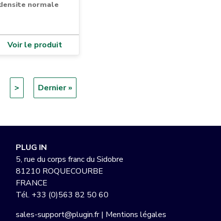
densite normale
Voir le produit
Page
>
Dernière
Dernier »
suivante
page
PLUG IN
5, rue du corps franc du Sidobre
81210 ROQUECOURBE
FRANCE
Tél.
+33 (0)563 82 50 60
sales-support@plugin.fr
|
Mentions légales