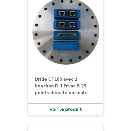
D38999
DIN
ERVAC
Fibre Optique
Filaire
FISCHER®
flex
haute tension
Bride CF160 avec 1
HIROSE®
bouchon D 1 Ervac B 25
points densité normale
hublot
IEEE
Voir le produit
ISO-F
ISO-K