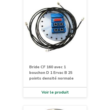
JAEGER®
KF
LEMO®
microD
module
module F
ModulR
N
pression
Bride CF 160 avec 1
bouchon D 1 Ervac B 25
puissance
points densité normale
REYNOLDS®
RJ45
Voir le produit
rosace
SHV