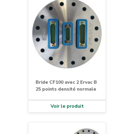
SK
SMA
SMB
SPACE WIRE
spéciale
SubD
Thermocouple
TNC
Bride CF100 avec 2 Ervac B
USB
25 points densité normale
Voir le produit