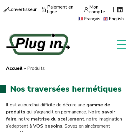
Aller
Paiement en
Mon
Menu
Convertisseur
au
ligne
compte
secondaire
contenu
Français
English
principal
Accueil
Produits
Fil
d'Ariane
Nos traversées hermétiques
Il est aujourd’hui difficile de décrire une
gamme de
produits
qui s’agrandit en permanence. Notre
savoir-
faire
, notre
maitrise du scellement
, notre imagination
s’adaptent à
VOS besoins
. Soyez en sincèrement