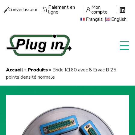
Aller
Paiement en
Mon
Menu
Convertisseur
au
ligne
compte
secondaire
contenu
Français
English
principal
Accueil
Produits
Bride K160 avec 8 Ervac B 25
Fil
points densité normale
d'Ariane
Image