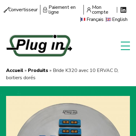
Aller
Paiement en
Mon
Menu
Convertisseur
au
ligne
compte
secondaire
contenu
Français
English
principal
Accueil
Produits
Bride K320 avec 10 ERVAC D,
Fil
boitiers dorés
d'Ariane
Image