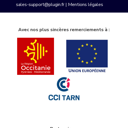
sales-support@plugin.fr
|
Mentions légales
Avec nos plus sincères remerciements à :