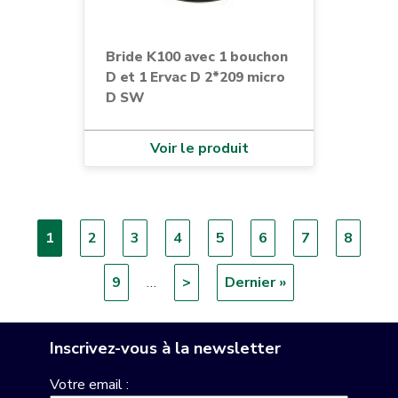
Bride K100 avec 1 bouchon
D et 1 Ervac D 2*209 micro
D SW
Voir le produit
Page
1
Page
2
Page
3
Page
4
Page
5
Page
6
Page
7
Page
8
Pagination
courante
Page
9
…
Page
>
Dernière
Dernier »
suivante
page
Inscrivez-vous à la newsletter
Votre email :