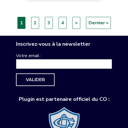
Page
1
Page
2
Page
3
Page
4
Page
>
Dernière
Dernier »
Pagination
courante
suivante
page
Inscrivez-vous à la newsletter
Votre email :
VALIDER
Plugin est partenaire officiel du CO :