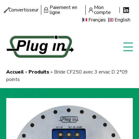
Aller
Paiement en
Mon
Menu
Convertisseur
au
ligne
compte
secondaire
contenu
Français
English
principal
Accueil
Produits
Bride CF250 avec 3 ervac D 2*09
Fil
points
d'Ariane
Image