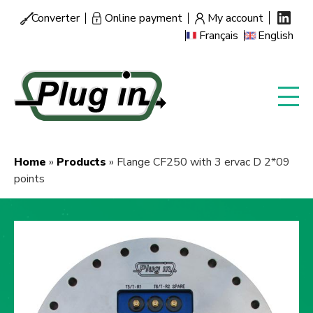
Skip
Converter
Online payment
My account
Menu
to
Français
English
secondaire
main
content
Home
Products
Flange CF250 with 3 ervac D 2*09
Breadcrumb
points
Image