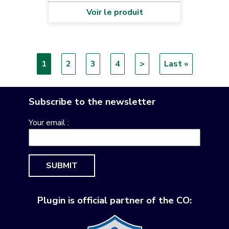
Voir le produit
Current
1
Page
2
Page
3
Page
4
Next
>
Last
Last »
Pagination
page
page
page
Subscribe to the newsletter
Your email :
SUBMIT
Plugin is official partner of the CO: