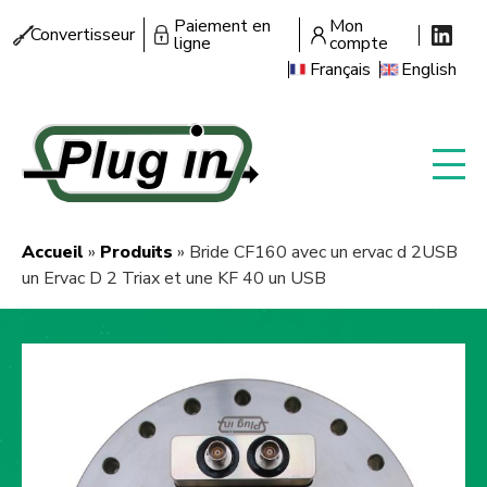
Aller
Paiement en
Mon
Menu
Convertisseur
au
ligne
compte
secondaire
contenu
Français
English
principal
Accueil
Produits
Bride CF160 avec un ervac d 2USB
Fil
un Ervac D 2 Triax et une KF 40 un USB
d'Ariane
Image