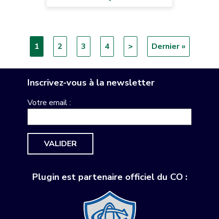
Page
1
Page
2
Page
3
Page
4
Page
>
Dernière
Dernier »
Pagination
courante
suivante
page
Inscrivez-vous à la newsletter
Votre email :
VALIDER
Plugin est partenaire officiel du CO :