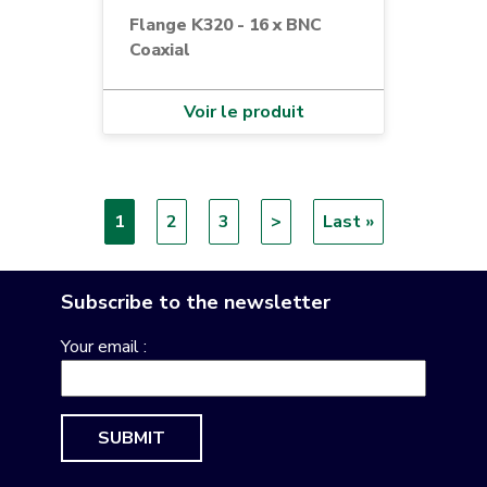
Flange K320 - 16 x BNC
Coaxial
Voir le produit
Current
1
Page
2
Page
3
Next
>
Last
Last »
Pagination
page
page
page
Subscribe to the newsletter
Your email :
SUBMIT