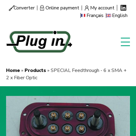
Skip
Converter
Online payment
My account
Menu
to
Français
English
secondaire
main
content
Home
Products
SPECIAL Feedthrough - 6 x SMA +
Breadcrumb
2 x Fiber Optic
Image