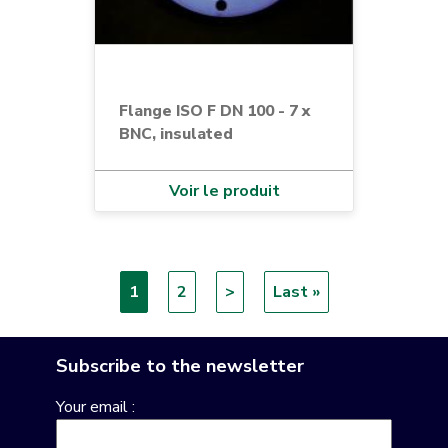
Flange ISO F DN 100 - 7 x
BNC, insulated
Voir le produit
Current
1
Page
2
Next
>
Last
Last »
Pagination
page
page
page
Subscribe to the newsletter
Your email :