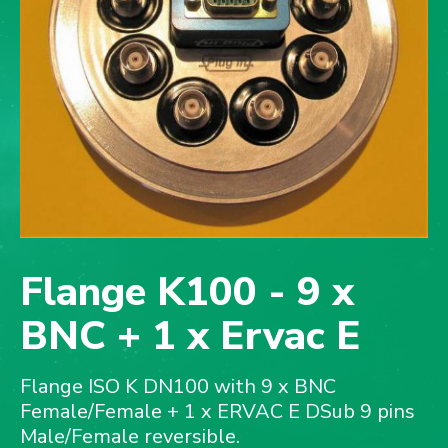
Flange K100 - 9 x
BNC + 1 x Ervac E
Flange ISO K DN100 with 9 x BNC
Female/Female + 1 x ERVAC E DSub 9 pins
Male/Female reversible.