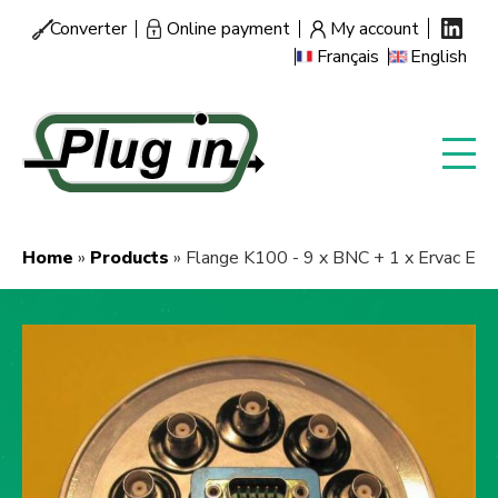
Skip
Converter
Online payment
My account
Menu
to
Français
English
secondaire
main
content
Home
Products
Flange K100 - 9 x BNC + 1 x Ervac E
Breadcrumb
Image