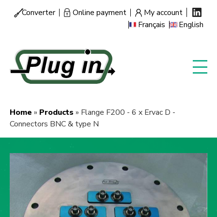
Skip
Converter
Online payment
My account
Menu
to
Français
English
secondaire
main
content
Home
Products
Flange F200 - 6 x Ervac D -
Breadcrumb
Connectors BNC & type N
Image