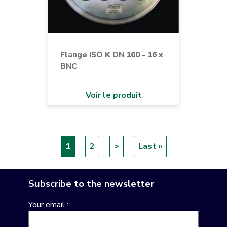
Flange ISO K DN 160 - 16 x
BNC
Voir le produit
Current
1
Page
2
Next
>
Last
Last »
Pagination
page
page
page
Subscribe to the newsletter
Your email :