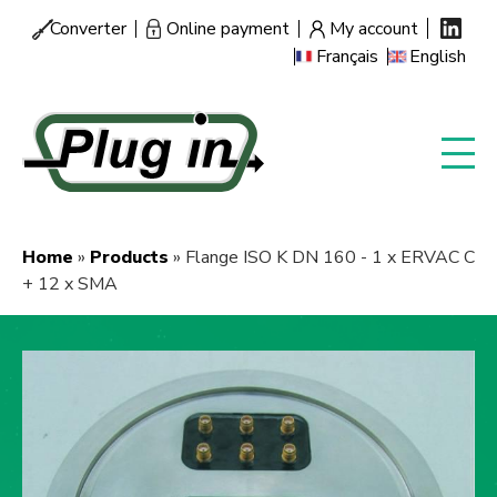
Skip
Converter
Online payment
My account
Menu
to
Français
English
secondaire
main
content
Home
Products
Flange ISO K DN 160 - 1 x ERVAC C
Breadcrumb
+ 12 x SMA
Image