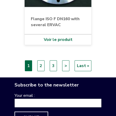
Flange ISO F DN160 with
several ERVAC
Voir le produit
Current
1
Page
2
Page
3
Next
>
Last
Last »
Pagination
page
page
page
Subscribe to the newsletter
Your email :