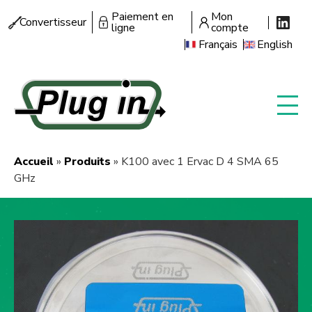
Aller
Paiement en
Mon
Menu
Convertisseur
au
ligne
compte
secondaire
contenu
Français
English
principal
Accueil
Produits
K100 avec 1 Ervac D 4 SMA 65
Fil
GHz
d'Ariane
Image