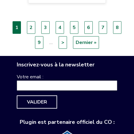
Page
1
Page
2
Page
3
Page
4
Page
5
Page
6
Page
7
Page
8
Pagination
courante
Page
9
…
Page
>
Dernière
Dernier »
suivante
page
Inscrivez-vous à la newsletter
Votre email :
VALIDER
Plugin est partenaire officiel du CO :