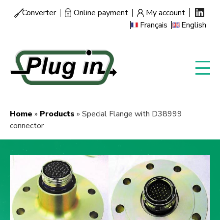
Skip
Converter
Online payment
My account
Menu
to
Français
English
secondaire
main
content
Home
Products
Special Flange with D38999
Breadcrumb
connector
Image