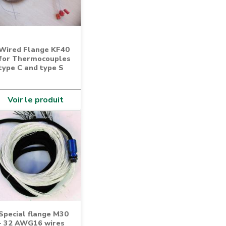
Wired Flange KF40
for Thermocouples
type C and type S
Voir le produit
Special flange M30
- 32 AWG16 wires