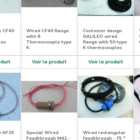
e CF40
Wired CF40 flange
Customer design
with 8
GALILEO wired
les
Thermocouple type
flange with 50 type
K
K thermocouples
oduit
Voir le produit
Voir le produit
e KF25
Special Wired
Wired rectangular
Feedthrough M42 -
feedthrough - 75 *