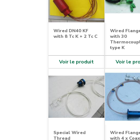
Wired DN40 KF
Wired Flang
with 8 Tc K + 2 Tc C
with 30
Thermocoup
type K
Voir le produit
Voir le pr
Special Wired
Wired Flang
Thread
with 4 x Coax