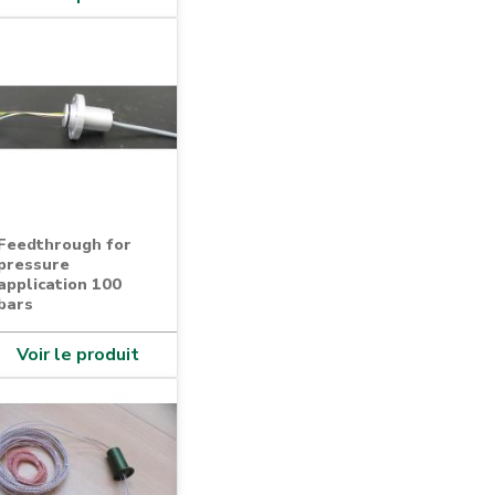
Feedthrough for
pressure
application 100
bars
Voir le produit