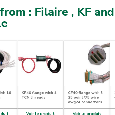
from : Filaire , KF and
le
ith 16
KF40 flange with 4
CF40 flange with 3
s
TCN threads
25 point/75 wire
awg24 connectors
oduit
Voir le produit
Voir le produit