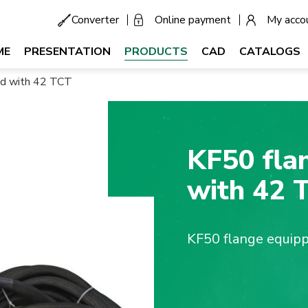
Converter
Online payment
My acco
Menu
secondaire
tion
ME
PRESENTATION
PRODUCTS
CAD
CATALOGS
ale
ed with 42 TCT
KF50 fla
with 42 
KF50 flange equip