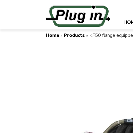
Skip
to
main
Naviga
HO
content
princip
Home
Products
KF50 flange equipp
Breadcrumb
Image