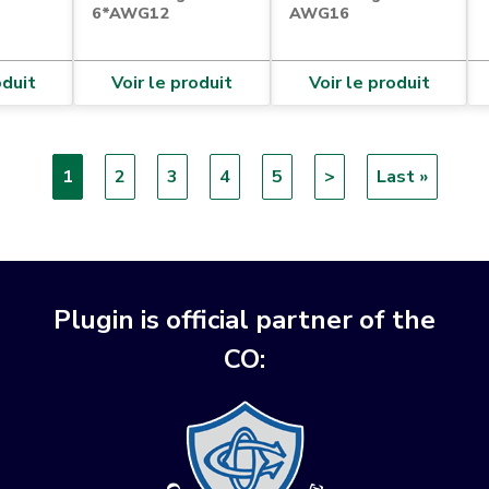
6*AWG12
AWG16
oduit
Voir le produit
Voir le produit
Current
1
Page
2
Page
3
Page
4
Page
5
Next
>
Last
Last »
page
page
page
Plugin is official partner of the
CO: