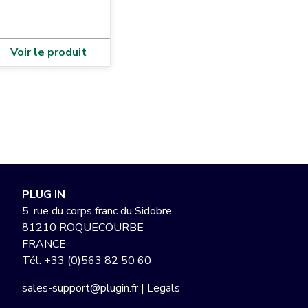
Voir le produit
PLUG IN
5, rue du corps franc du Sidobre
81210 ROQUECOURBE
FRANCE
Tél.
+33 (0)563 82 50 60
sales-support@plugin.fr
|
Legals