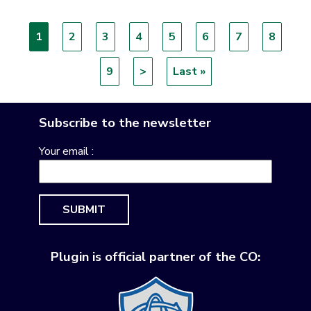
Current
1
Page
2
Page
3
Page
4
Page
5
Page
6
Page
7
Page
8
Pagination
page
Page
9
Next
>
Last
Last »
page
page
Subscribe to the newsletter
Your email :
SUBMIT
Plugin is official partner of the CO: