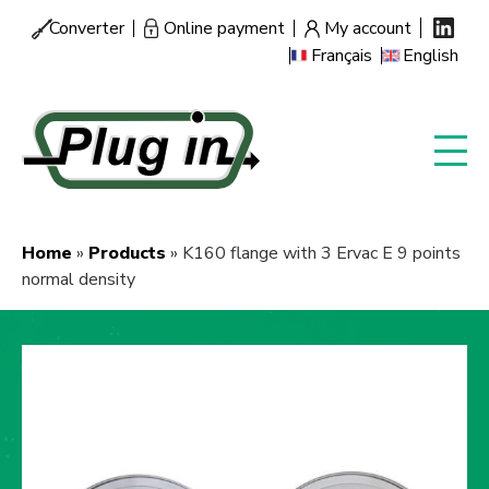
Skip
Converter
Online payment
My account
Menu
to
Français
English
secondaire
main
content
Home
Products
K160 flange with 3 Ervac E 9 points
Breadcrumb
normal density
Image