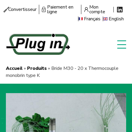
Aller
Paiement en
Mon
Menu
Convertisseur
au
ligne
compte
secondaire
contenu
Français
English
principal
Accueil
Produits
Bride M30 - 20 x Thermocouple
Fil
monobrin type K
d'Ariane
Image