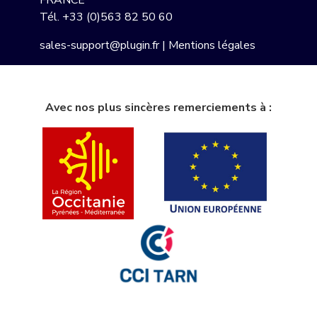
Tél.
+33 (0)563 82 50 60
sales-support@plugin.fr
|
Mentions légales
Avec nos plus sincères remerciements à :