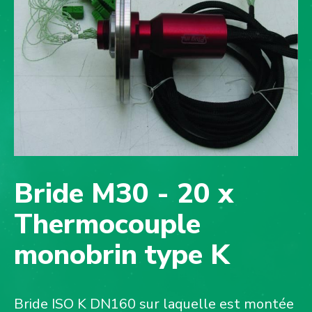
Bride M30 - 20 x
Thermocouple
monobrin type K
Bride ISO K DN160 sur laquelle est montée