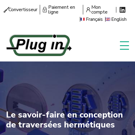
Aller
Paiement en
Mon
Menu
Convertisseur
au
ligne
compte
secondaire
contenu
Français
English
principal
Le savoir-faire en conception
de traversées hermétiques