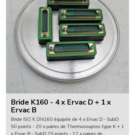
Bride K160 - 4 x Ervac D + 1 x
Ervac B
Bride ISO K DN160 équipée de 4 x Ervac D - SubD
50 points - 20 x paires de Thermocouples type K + 1
x Ervac B - SubD 25 points - 12 x paires de