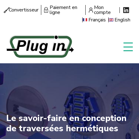
Aller
Paiement en
Mon
Menu
Convertisseur
au
ligne
compte
secondaire
contenu
Français
English
principal
Le savoir-faire en conception
de traversées hermétiques