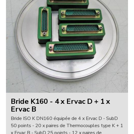
Bride K160 - 4 x Ervac D + 1 x
Ervac B
Bride ISO K DN160 équipée de 4 x Ervac D - SubD
50 points - 20 x paires de Thermocouples type K + 1
x Ervac B - SubD 25 points - 12 x paires de